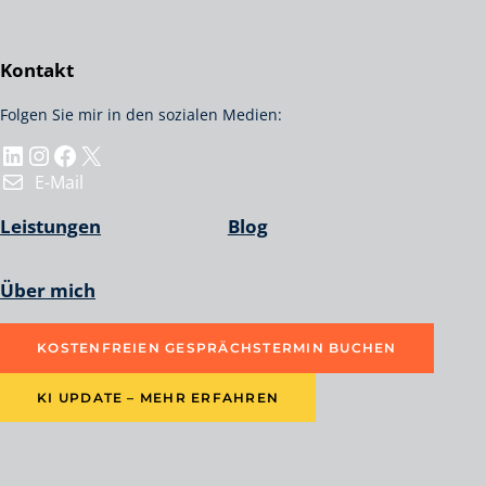
Kontakt
Folgen Sie mir in den sozialen Medien:
LinkedIn
Instagram
Facebook
X
E-Mail
Leistungen
Blog
Über mich
KOSTENFREIEN GESPRÄCHSTERMIN BUCHEN
KI UPDATE – MEHR ERFAHREN