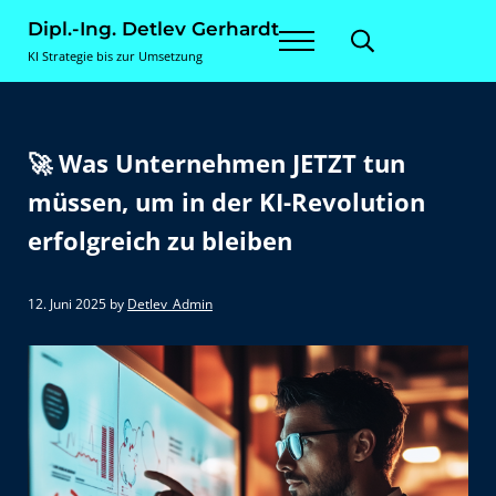
Zum Inhalt springen
Skip to site footer
Dipl.-Ing. Detlev Gerhardt
Menu
Search...
KI Strategie bis zur Umsetzung
🚀 Was Unternehmen JETZT tun
müssen, um in der KI-Revolution
erfolgreich zu bleiben
12. Juni 2025
by
Detlev_Admin