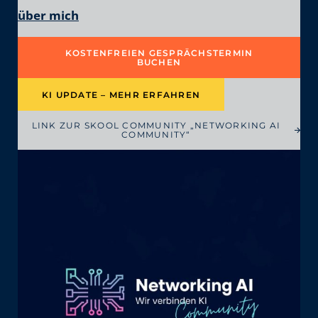
über mich
KOSTENFREIEN GESPRÄCHSTERMIN
BUCHEN
KI UPDATE – MEHR ERFAHREN
LINK ZUR SKOOL COMMUNITY „NETWORKING AI
COMMUNITY“