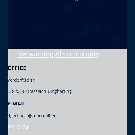
Networking AI Community
OFFICE
Vorderfeld 14
D-82064 Strasslach-Dingharting
E-MAIL
dgerhardt@zohomail.eu
E-Mail