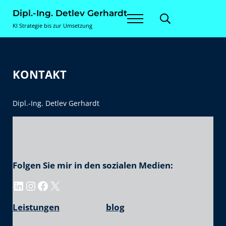
Zum Inhalt springen
Skip to site footer
Dipl.-Ing. Detlev Gerhardt
Menu
Search...
KI Strategie bis zur Umsetzung
KONTAKT
Dipl.-Ing. Detlev Gerhardt
Folgen Sie mir in den sozialen Medien:
LinkedIn
Instagram
Facebook
X
Leistungen
blog