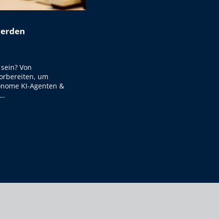
werden
 sein? Von
orbereiten, um
tonome KI-Agenten &
 …
HREN PRÄGEN WERDEN