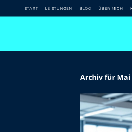
Zum Inhalt springen
Skip to site footer
START
LEISTUNGEN
BLOG
ÜBER MICH
Archiv für Mai