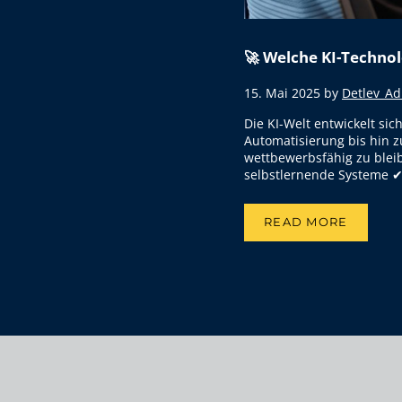
🚀 Welche KI-Techno
15. Mai 2025
by
Detlev_A
Die KI-Welt entwickelt si
Automatisierung bis hin 
wettbewerbsfähig zu bleib
selbstlernende Systeme ✔
READ MORE
🚀 WELCHE K