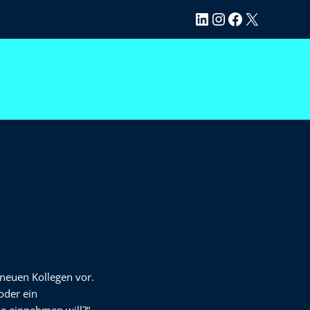
LinkedIn
Instagram
Facebook
X
n neuen Kollegen vor.
oder ein
le einnehmen will?“