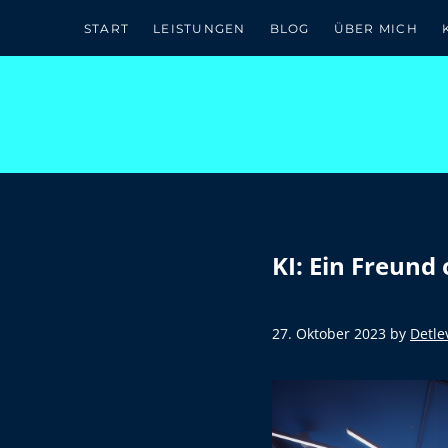
Zum Inhalt springen
Skip to site footer
START
LEISTUNGEN
BLOG
ÜBER MICH
KI: Ein Freund
27. Oktober 2023
by
Detl