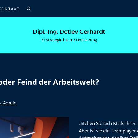
KONTAKT
Suche
Dipl.-Ing. Detlev Gerhardt
KI Strategie bis zur Umsetzung
 oder Feind der Arbeitswelt?
ev_Admin
„Stellen Sie sich KI als Ihre
Aber ist sie ein Teamplayer 
Aufstrebender, der Ihre Stel