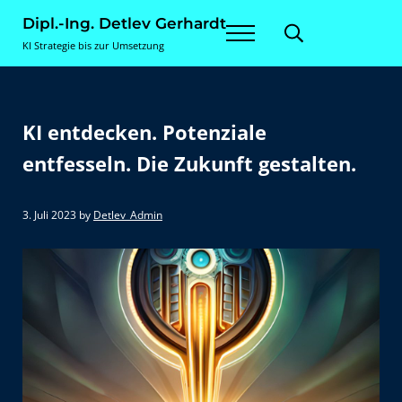
Zum Inhalt springen
Skip to site footer
Dipl.-Ing. Detlev Gerhardt
Menu
Search...
KI Strategie bis zur Umsetzung
KI entdecken. Potenziale
entfesseln. Die Zukunft gestalten.
3. Juli 2023
by
Detlev_Admin