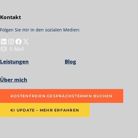
Kontakt
Folgen Sie mir in den sozialen Medien:
LinkedIn
Instagram
Facebook
X
E-Mail
Leistungen
Blog
Über mich
KOSTENFREIEN GESPRÄCHSTERMIN BUCHEN
KI UPDATE – MEHR ERFAHREN